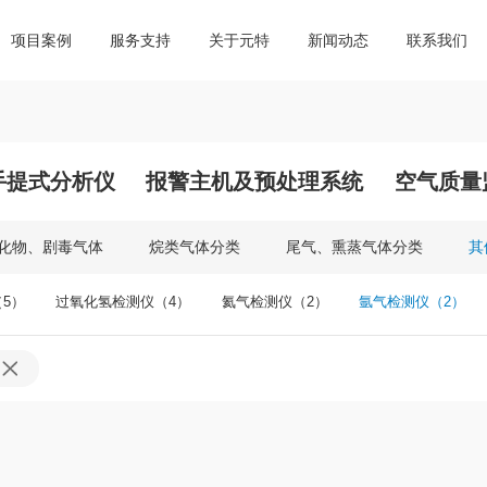
项目案例
服务支持
关于元特
新闻动态
联系我们
提式分析仪
下载中心
社会责任
报警主机及预处理系统
空气质量监测系统
平台
手提式分析仪
报警主机及预处理系统
空气质量
气体检测仪
化物、剧毒气体
烷类气体分类
尾气、熏蒸气体分类
其
测仪
5）
过氧化氢检测仪（4）
氦气检测仪（2）
氩气检测仪（2）
测仪
仪