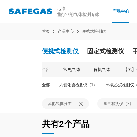
元特
产品中心
懂行业的气体检测专家
首页
产品中心
便携式检测仪
便携式检测仪
安心服务
企业介绍
元特新闻
操作视频
研发创新
行业资讯
固定式检测仪
常见问题
人才发展
技术文章
手
便携式检测仪
固定式检测仪
复合
常见气体
全部
常见气体
有机气体
【氢】
有机气体
可燃气体检
【氢】化物、剧毒气体
全部
六氟化硫检测仪（1）
环氧乙烷检测仪（
氧气检测仪
烷类气体分类
一氧化碳检
其他气体分类
氩气检测仪（2）
尾气、熏蒸气体分类
硫化氢检测
其他气体分类
氨气检测仪
共有2个产品
臭氧检测仪